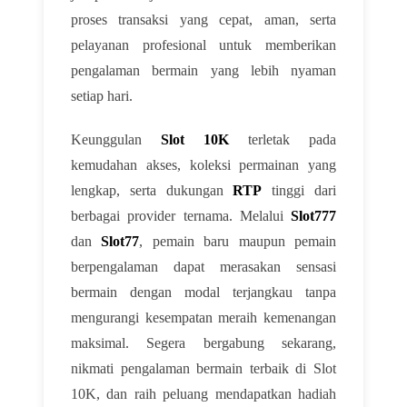
proses transaksi yang cepat, aman, serta
pelayanan profesional untuk memberikan
pengalaman bermain yang lebih nyaman
setiap hari.
Keunggulan
Slot 10K
terletak pada
kemudahan akses, koleksi permainan yang
lengkap, serta dukungan
RTP
tinggi dari
berbagai provider ternama. Melalui
Slot777
dan
Slot77
, pemain baru maupun pemain
berpengalaman dapat merasakan sensasi
bermain dengan modal terjangkau tanpa
mengurangi kesempatan meraih kemenangan
maksimal. Segera bergabung sekarang,
nikmati pengalaman bermain terbaik di Slot
10K, dan raih peluang mendapatkan hadiah