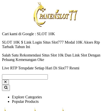
Cari kami di Google : SLOT 10K
SLOT 10K $ Link Login Situs Slot777 Modal 10K Akses Rtp
Tarbaik Tahun Ini
Salah Satu Rekomendasi Situs Slot 10k Dan Link Slot Dengan
Peluang Kemenangan Oke
Live RTP Terupdate Setiap Hari Di Slot77 Resmi
Explore Categories
Popular Products