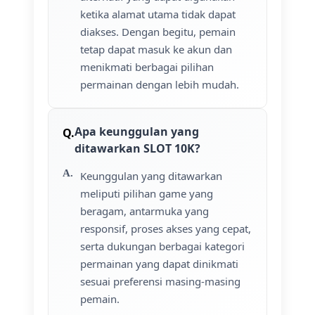
ketika alamat utama tidak dapat
diakses. Dengan begitu, pemain
tetap dapat masuk ke akun dan
menikmati berbagai pilihan
permainan dengan lebih mudah.
Apa keunggulan yang
ditawarkan SLOT 10K?
Keunggulan yang ditawarkan
meliputi pilihan game yang
beragam, antarmuka yang
responsif, proses akses yang cepat,
serta dukungan berbagai kategori
permainan yang dapat dinikmati
sesuai preferensi masing-masing
pemain.