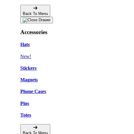
Back To Menu
Accessories
Hats
New!
Stickers
Magnets
Phone Cases
Pins
Totes
Back To Menu