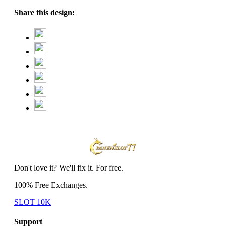
Share this design:
Don't love it? We'll fix it. For free.
100% Free Exchanges.
SLOT 10K
Support