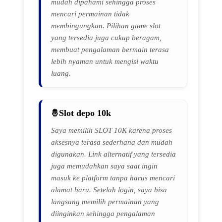
mudah dipahami sehingga proses
mencari permainan tidak
membingungkan. Pilihan game slot
yang tersedia juga cukup beragam,
membuat pengalaman bermain terasa
lebih nyaman untuk mengisi waktu
luang.
Slot depo 10k
Saya memilih SLOT 10K karena proses
aksesnya terasa sederhana dan mudah
digunakan. Link alternatif yang tersedia
juga memudahkan saya saat ingin
masuk ke platform tanpa harus mencari
alamat baru. Setelah login, saya bisa
langsung memilih permainan yang
diinginkan sehingga pengalaman