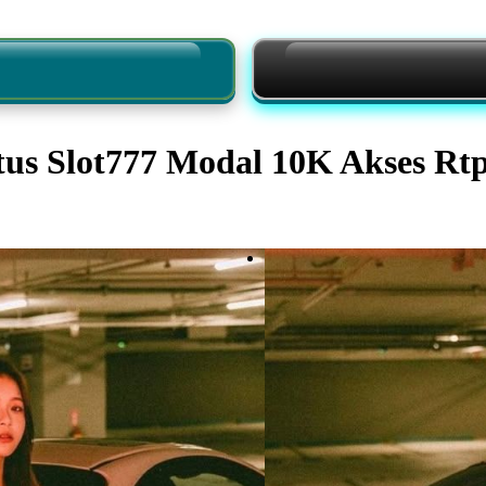
us Slot777 Modal 10K Akses Rtp