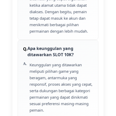
ketika alamat utama tidak dapat
diakses. Dengan begitu, pemain
tetap dapat masuk ke akun dan
menikmati berbagai pilihan
permainan dengan lebih mudah.
Apa keunggulan yang
ditawarkan SLOT 10K?
Keunggulan yang ditawarkan
meliputi pilihan game yang
beragam, antarmuka yang
responsif, proses akses yang cepat,
serta dukungan berbagai kategori
permainan yang dapat dinikmati
sesuai preferensi masing-masing
pemain.