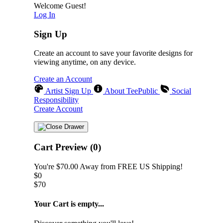
Welcome Guest!
Log In
Sign Up
Create an account to save your favorite designs for
viewing anytime, on any device.
Create an Account
Artist Sign Up
About TeePublic
Social
Responsibility
Create Account
Cart Preview (0)
You're
$70.00
Away from
FREE US Shipping!
$0
$70
Your Cart is empty...