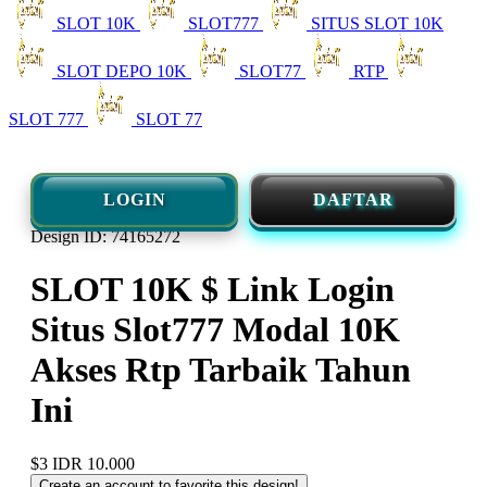
SLOT 10K
SLOT777
SITUS SLOT 10K
SLOT DEPO 10K
SLOT77
RTP
SLOT 777
SLOT 77
LOGIN
DAFTAR
Design ID: 74165272
SLOT 10K $ Link Login
Situs Slot777 Modal 10K
Akses Rtp Tarbaik Tahun
Ini
$3
IDR 10.000
Create an account to favorite this design!