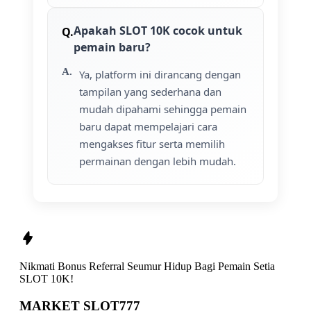
Apakah SLOT 10K cocok untuk
pemain baru?
Ya, platform ini dirancang dengan
tampilan yang sederhana dan
mudah dipahami sehingga pemain
baru dapat mempelajari cara
mengakses fitur serta memilih
permainan dengan lebih mudah.
Nikmati
Bonus Referral Seumur Hidup
Bagi Pemain Setia
SLOT 10K!
MARKET SLOT777