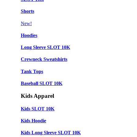
Shorts
New!
Hoodies
Long Sleeve SLOT 10K
Crewneck Sweatshirts
Tank Tops
Baseball SLOT 10K
Kids Apparel
Kids SLOT 10K
Kids Hoodie
Kids Long Sleeve SLOT 10K