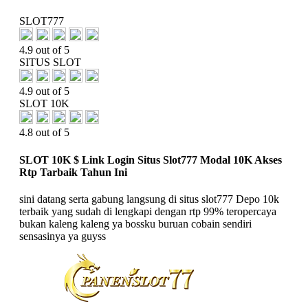
SLOT777
4.9 out of 5
SITUS SLOT
4.9 out of 5
SLOT 10K
4.8 out of 5
SLOT 10K $ Link Login Situs Slot777 Modal 10K Akses
Rtp Tarbaik Tahun Ini
sini datang serta gabung langsung di situs slot777 Depo 10k
terbaik yang sudah di lengkapi dengan rtp 99% teropercaya
bukan kaleng kaleng ya bossku buruan cobain sendiri
sensasinya ya guyss