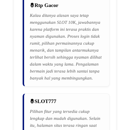
Rtp Gacor
Kalau ditanya alasan saya tetap
menggunakan SLOT 10K, jawabannya
karena platform ini terasa praktis dan
nyaman digunakan. Proses login tidak
rumit, pilihan permainannya cukup
menarik, dan tampilan antarmukanya
terlihat bersih sehingga nyaman dilihat
dalam waktu yang lama. Pengalaman
bermain jadi terasa lebih santai tanpa
banyak hal yang membingungkan.
SLOT777
Pilihan fitur yang tersedia cukup
lengkap dan mudah digunakan. Selain
itu, halaman situs terasa ringan saat