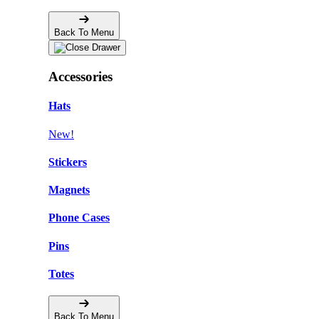
Back To Menu
Accessories
Hats
New!
Stickers
Magnets
Phone Cases
Pins
Totes
Back To Menu