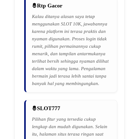
Rtp Gacor
Kalau ditanya alasan saya tetap
menggunakan SLOT 10K, jawabannya
karena platform ini terasa praktis dan
nyaman digunakan. Proses login tidak
rumit, pilihan permainannya cukup
menarik, dan tampilan antarmukanya
terlihat bersih sehingga nyaman dilihat
dalam waktu yang lama. Pengalaman
bermain jadi terasa lebih santai tanpa
banyak hal yang membingungkan.
SLOT777
Pilihan fitur yang tersedia cukup
lengkap dan mudah digunakan. Selain
itu, halaman situs terasa ringan saat