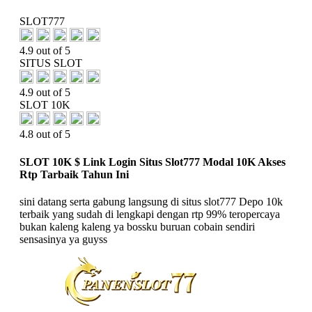
SLOT777
4.9 out of 5
SITUS SLOT
4.9 out of 5
SLOT 10K
4.8 out of 5
SLOT 10K $ Link Login Situs Slot777 Modal 10K Akses
Rtp Tarbaik Tahun Ini
sini datang serta gabung langsung di situs slot777 Depo 10k
terbaik yang sudah di lengkapi dengan rtp 99% teropercaya
bukan kaleng kaleng ya bossku buruan cobain sendiri
sensasinya ya guyss