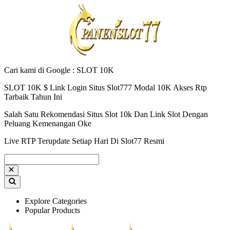
Cari kami di Google : SLOT 10K
SLOT 10K $ Link Login Situs Slot777 Modal 10K Akses Rtp
Tarbaik Tahun Ini
Salah Satu Rekomendasi Situs Slot 10k Dan Link Slot Dengan
Peluang Kemenangan Oke
Live RTP Terupdate Setiap Hari Di Slot77 Resmi
Explore Categories
Popular Products