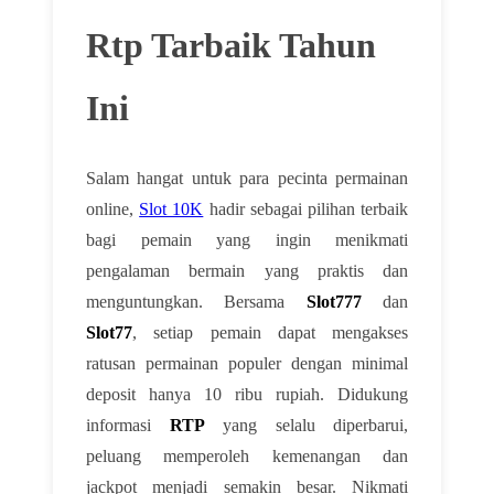
Rtp Tarbaik Tahun
Ini
Salam hangat untuk para pecinta permainan
online,
Slot 10K
hadir sebagai pilihan terbaik
bagi pemain yang ingin menikmati
pengalaman bermain yang praktis dan
menguntungkan. Bersama
Slot777
dan
Slot77
, setiap pemain dapat mengakses
ratusan permainan populer dengan minimal
deposit hanya 10 ribu rupiah. Didukung
informasi
RTP
yang selalu diperbarui,
peluang memperoleh kemenangan dan
jackpot menjadi semakin besar. Nikmati