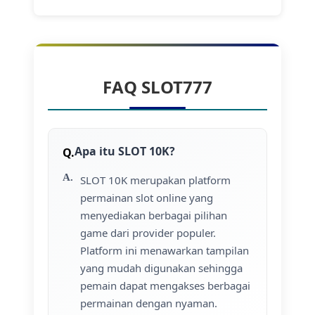
FAQ SLOT777
Apa itu SLOT 10K?
SLOT 10K merupakan platform
permainan slot online yang
menyediakan berbagai pilihan
game dari provider populer.
Platform ini menawarkan tampilan
yang mudah digunakan sehingga
pemain dapat mengakses berbagai
permainan dengan nyaman.