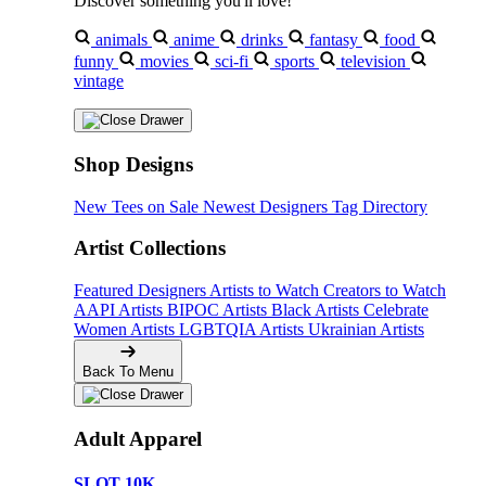
Discover something you'll love!
animals
anime
drinks
fantasy
food
funny
movies
sci-fi
sports
television
vintage
Shop Designs
New Tees on Sale
Newest Designers
Tag Directory
Artist Collections
Featured Designers
Artists to Watch
Creators to Watch
AAPI Artists
BIPOC Artists
Black Artists
Celebrate
Women Artists
LGBTQIA Artists
Ukrainian Artists
Back To Menu
Adult Apparel
SLOT 10K