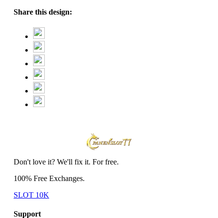
Share this design:
Don't love it? We'll fix it. For free.
100% Free Exchanges.
SLOT 10K
Support