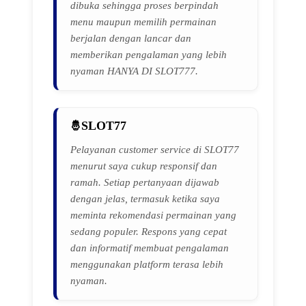
dibuka sehingga proses berpindah
menu maupun memilih permainan
berjalan dengan lancar dan
memberikan pengalaman yang lebih
nyaman HANYA DI SLOT777.
SLOT77
Pelayanan customer service di SLOT77
menurut saya cukup responsif dan
ramah. Setiap pertanyaan dijawab
dengan jelas, termasuk ketika saya
meminta rekomendasi permainan yang
sedang populer. Respons yang cepat
dan informatif membuat pengalaman
menggunakan platform terasa lebih
nyaman.