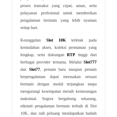
proses transaksi yang cepat, aman, serta
pelayanan profesional untuk memberikan
pengalaman bermain yang lebih nyaman
setiap hari.
Keunggulan
Slot 10K
terletak pada
kemudahan akses, koleksi permainan yang
lengkap, serta dukungan
RTP
tinggi dari
berbagai provider ternama. Melalui
Slot777
dan
Slot77
, pemain baru maupun pemain
berpengalaman dapat merasakan sensasi
bermain dengan modal terjangkau tanpa
mengurangi kesempatan meraih kemenangan
maksimal. Segera bergabung sekarang,
nikmati pengalaman bermain terbaik di Slot
10K, dan raih peluang mendapatkan hadiah