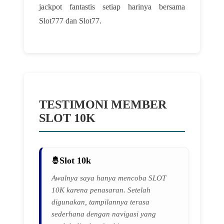
jackpot fantastis setiap harinya bersama
Slot777 dan Slot77.
TESTIMONI MEMBER
SLOT 10K
Slot 10k
Awalnya saya hanya mencoba SLOT
10K karena penasaran. Setelah
digunakan, tampilannya terasa
sederhana dengan navigasi yang