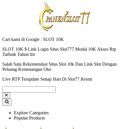
Cari kami di Google : SLOT 10K
SLOT 10K $ Link Login Situs Slot777 Modal 10K Akses Rtp
Tarbaik Tahun Ini
Salah Satu Rekomendasi Situs Slot 10k Dan Link Slot Dengan
Peluang Kemenangan Oke
Live RTP Terupdate Setiap Hari Di Slot77 Resmi
Explore Categories
Popular Products