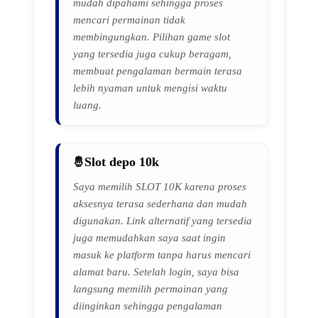
mudah dipahami sehingga proses
mencari permainan tidak
membingungkan. Pilihan game slot
yang tersedia juga cukup beragam,
membuat pengalaman bermain terasa
lebih nyaman untuk mengisi waktu
luang.
Slot depo 10k
Saya memilih SLOT 10K karena proses
aksesnya terasa sederhana dan mudah
digunakan. Link alternatif yang tersedia
juga memudahkan saya saat ingin
masuk ke platform tanpa harus mencari
alamat baru. Setelah login, saya bisa
langsung memilih permainan yang
diinginkan sehingga pengalaman