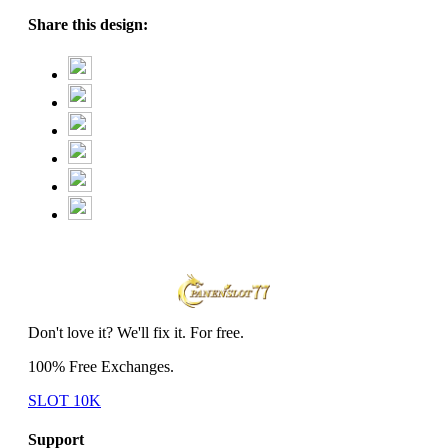
Share this design:
Don't love it? We'll fix it. For free.
100% Free Exchanges.
SLOT 10K
Support