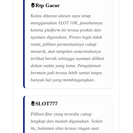
Rtp Gacor
Kalau ditanya alasan saya tetap
menggunakan SLOT 10K, jawabannya
karena platform ini terasa praktis dan
nyaman digunakan. Proses login tidak
rumit, pilihan permainannya cukup
menarik, dan tampilan antarmukanya
terlihat bersih sehingga nyaman dilihat
dalam waktu yang lama. Pengalaman
bermain jadi terasa lebih santai tanpa
banyak hal yang membingungkan.
SLOT777
Pilihan fitur yang tersedia cukup
lengkap dan mudah digunakan. Selain
itu, halaman situs terasa ringan saat