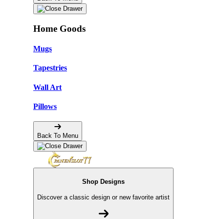
Home Goods
Mugs
Tapestries
Wall Art
Pillows
Back To Menu
Shop Designs
Discover a classic design or new favorite artist