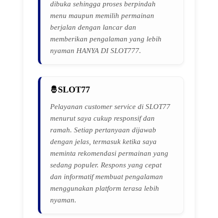
dibuka sehingga proses berpindah
menu maupun memilih permainan
berjalan dengan lancar dan
memberikan pengalaman yang lebih
nyaman HANYA DI SLOT777.
SLOT77
Pelayanan customer service di SLOT77
menurut saya cukup responsif dan
ramah. Setiap pertanyaan dijawab
dengan jelas, termasuk ketika saya
meminta rekomendasi permainan yang
sedang populer. Respons yang cepat
dan informatif membuat pengalaman
menggunakan platform terasa lebih
nyaman.