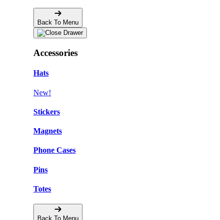
Back To Menu
Accessories
Hats
New!
Stickers
Magnets
Phone Cases
Pins
Totes
Back To Menu