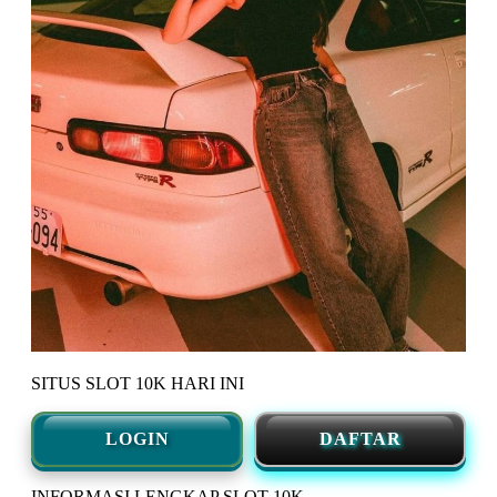
SITUS SLOT 10K HARI INI
LOGIN
DAFTAR
INFORMASI LENGKAP SLOT 10K