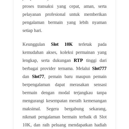
proses transaksi yang cepat, aman, serta
pelayanan profesional untuk memberikan
pengalaman bermain yang lebih nyaman
setiap hari.
Keunggulan
Slot 10K
terletak pada
kemudahan akses, koleksi permainan yang
lengkap, serta dukungan
RTP
tinggi dari
berbagai provider ternama. Melalui
Slot777
dan
Slot77
, pemain baru maupun pemain
berpengalaman dapat merasakan sensasi
bermain dengan modal terjangkau tanpa
mengurangi kesempatan meraih kemenangan
maksimal. Segera bergabung sekarang,
nikmati pengalaman bermain terbaik di Slot
10K, dan raih peluang mendapatkan hadiah