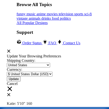
Browse All Topics
funny
music
anime
movies
television
sports
sci-fi
vintage
animals
drinks
food
politics
All Popular Designs
Support
Order Status
FAQ
Contact Us
Update Your Browsing Preferences
Shipping Country:
Currency:
Cancel
Katie:
5'10"
160