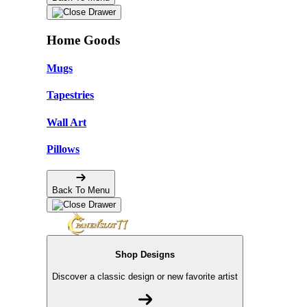
Home Goods
Mugs
Tapestries
Wall Art
Pillows
Back To Menu
Shop Designs
Discover a classic design or new favorite artist