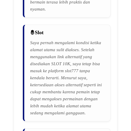
bermain terasa lebih praktis dan
nyaman.
Slot
Saya pernah mengalami kondisi ketika
alamat utama sulit diakses. Setelah
menggunakan link alternatif yang
disediakan SLOT 10K, saya tetap bisa
masuk ke platform slot777 tanpa
kendala berarti. Menurut saya,
ketersediaan akses alternatif seperti ini
cukup membantu karena pemain tetap
dapat mengakses permainan dengan
lebih mudah ketika alamat utama
sedang mengalami gangguan.