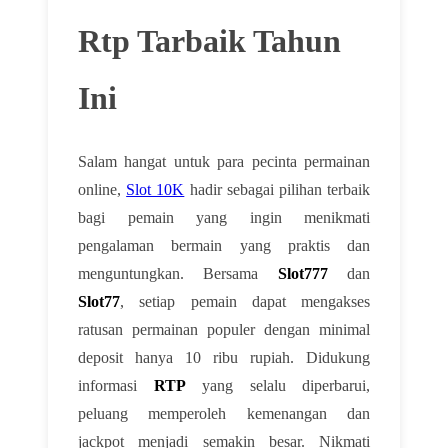
Rtp Tarbaik Tahun
Ini
Salam hangat untuk para pecinta permainan
online,
Slot 10K
hadir sebagai pilihan terbaik
bagi pemain yang ingin menikmati
pengalaman bermain yang praktis dan
menguntungkan. Bersama
Slot777
dan
Slot77
, setiap pemain dapat mengakses
ratusan permainan populer dengan minimal
deposit hanya 10 ribu rupiah. Didukung
informasi
RTP
yang selalu diperbarui,
peluang memperoleh kemenangan dan
jackpot menjadi semakin besar. Nikmati