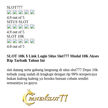
SLOT777
4.9 out of 5
SITUS SLOT
4.9 out of 5
SLOT 10K
4.8 out of 5
SLOT 10K $ Link Login Situs Slot777 Modal 10K Akses
Rtp Tarbaik Tahun Ini
sini datang serta gabung langsung di situs slot777 Depo 10k
terbaik yang sudah di lengkapi dengan rtp 99% teropercaya
bukan kaleng kaleng ya bossku buruan cobain sendiri
sensasinya ya guyss