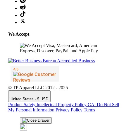
We Accept
© TP Apparel LLC 2012 - 2025
United States - $ USD
Product Safety
Intellectual Property Policy
CA: Do Not Sell
My Personal Information
Privacy Policy
Terms