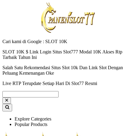
Cari kami di Google : SLOT 10K
SLOT 10K $ Link Login Situs Slot777 Modal 10K Akses Rtp
Tarbaik Tahun Ini
Salah Satu Rekomendasi Situs Slot 10k Dan Link Slot Dengan
Peluang Kemenangan Oke
Live RTP Terupdate Setiap Hari Di Slot77 Resmi
Explore Categories
Popular Products