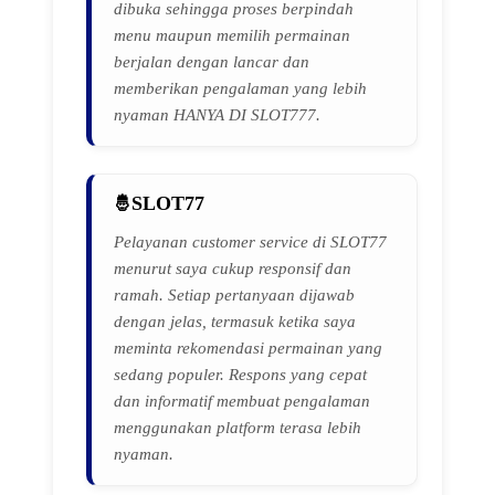
dibuka sehingga proses berpindah
menu maupun memilih permainan
berjalan dengan lancar dan
memberikan pengalaman yang lebih
nyaman HANYA DI SLOT777.
SLOT77
Pelayanan customer service di SLOT77
menurut saya cukup responsif dan
ramah. Setiap pertanyaan dijawab
dengan jelas, termasuk ketika saya
meminta rekomendasi permainan yang
sedang populer. Respons yang cepat
dan informatif membuat pengalaman
menggunakan platform terasa lebih
nyaman.