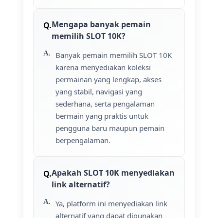
Mengapa banyak pemain
memilih SLOT 10K?
Banyak pemain memilih SLOT 10K
karena menyediakan koleksi
permainan yang lengkap, akses
yang stabil, navigasi yang
sederhana, serta pengalaman
bermain yang praktis untuk
pengguna baru maupun pemain
berpengalaman.
Apakah SLOT 10K menyediakan
link alternatif?
Ya, platform ini menyediakan link
alternatif yang dapat digunakan