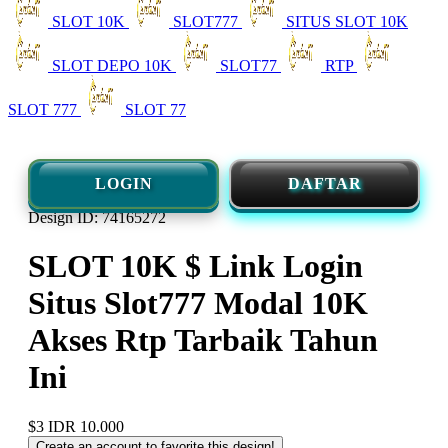
SLOT 10K
SLOT777
SITUS SLOT 10K
SLOT DEPO 10K
SLOT77
RTP
SLOT 777
SLOT 77
LOGIN
DAFTAR
Design ID: 74165272
SLOT 10K $ Link Login
Situs Slot777 Modal 10K
Akses Rtp Tarbaik Tahun
Ini
$3
IDR 10.000
Create an account to favorite this design!