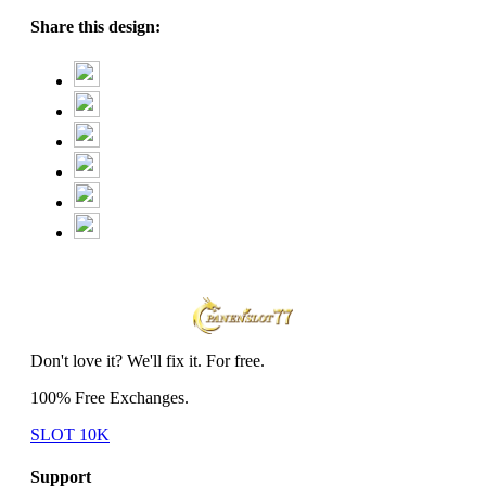
Share this design:
Don't love it? We'll fix it. For free.
100% Free Exchanges.
SLOT 10K
Support