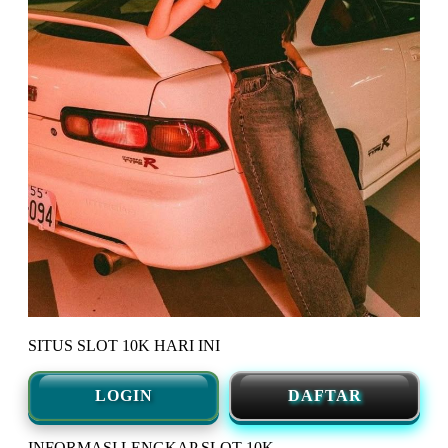
SITUS SLOT 10K HARI INI
LOGIN
DAFTAR
INFORMASI LENGKAP SLOT 10K