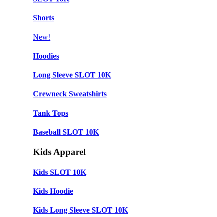
Shorts
New!
Hoodies
Long Sleeve SLOT 10K
Crewneck Sweatshirts
Tank Tops
Baseball SLOT 10K
Kids Apparel
Kids SLOT 10K
Kids Hoodie
Kids Long Sleeve SLOT 10K