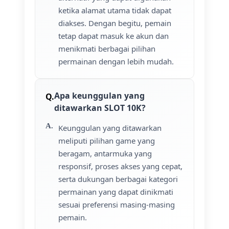
ketika alamat utama tidak dapat
diakses. Dengan begitu, pemain
tetap dapat masuk ke akun dan
menikmati berbagai pilihan
permainan dengan lebih mudah.
Apa keunggulan yang
ditawarkan SLOT 10K?
Keunggulan yang ditawarkan
meliputi pilihan game yang
beragam, antarmuka yang
responsif, proses akses yang cepat,
serta dukungan berbagai kategori
permainan yang dapat dinikmati
sesuai preferensi masing-masing
pemain.