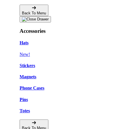
Back To Menu
Accessories
Hats
New!
Stickers
Magnets
Phone Cases
Pins
Totes
Back To Menu