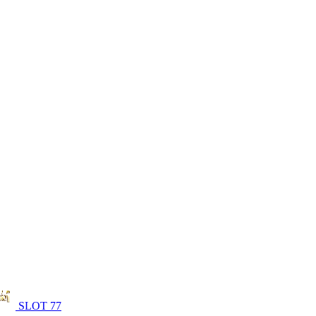
SLOT 77