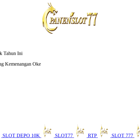
k Tahun Ini
uang Kemenangan Oke
SLOT DEPO 10K
SLOT77
RTP
SLOT 777