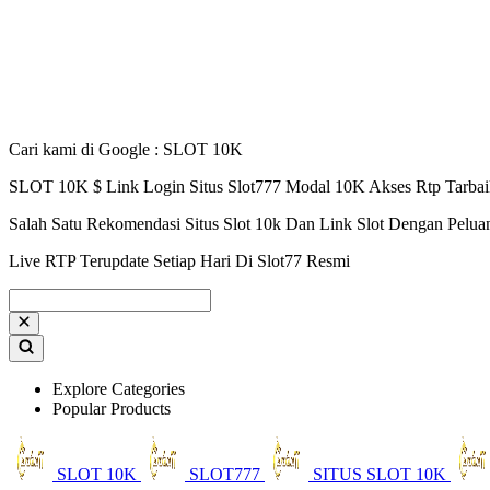
Cari kami di Google : SLOT 10K
SLOT 10K $ Link Login Situs Slot777 Modal 10K Akses Rtp Tarbai
Salah Satu Rekomendasi Situs Slot 10k Dan Link Slot Dengan Pel
Live RTP Terupdate Setiap Hari Di Slot77 Resmi
Explore Categories
Popular Products
SLOT 10K
SLOT777
SITUS SLOT 10K