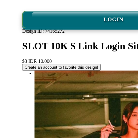
LOGIN
Design ID: 74165272
SLOT 10K $ Link Login Sit
$3
IDR 10.000
Create an account to favorite this design!