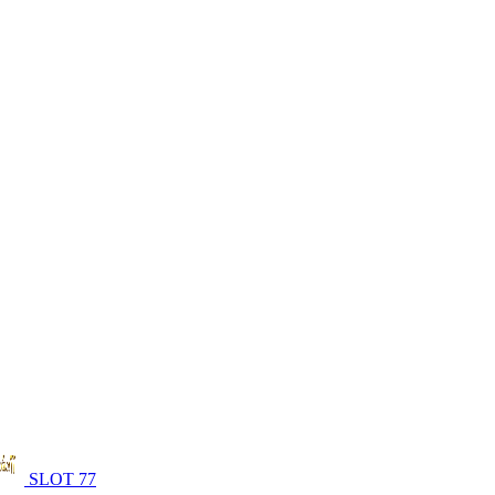
SLOT 77