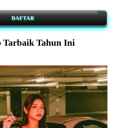
DAFTAR
 Tarbaik Tahun Ini