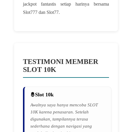
jackpot fantastis setiap harinya bersama
Slot777 dan Slot77.
TESTIMONI MEMBER
SLOT 10K
Slot 10k
Awalnya saya hanya mencoba SLOT
10K karena penasaran. Setelah
digunakan, tampilannya terasa
sederhana dengan navigasi yang