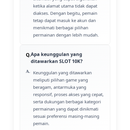
ketika alamat utama tidak dapat
diakses. Dengan begitu, pemain
tetap dapat masuk ke akun dan
menikmati berbagai pilihan
permainan dengan lebih mudah.
Apa keunggulan yang
ditawarkan SLOT 10K?
Keunggulan yang ditawarkan
meliputi pilihan game yang
beragam, antarmuka yang
responsif, proses akses yang cepat,
serta dukungan berbagai kategori
permainan yang dapat dinikmati
sesuai preferensi masing-masing
pemain.