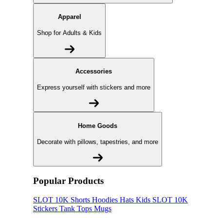
Apparel
Shop for Adults & Kids
Accessories
Express yourself with stickers and more
Home Goods
Decorate with pillows, tapestries, and more
Popular Products
SLOT 10K
Shorts
Hoodies
Hats
Kids SLOT 10K
Stickers
Tank Tops
Mugs