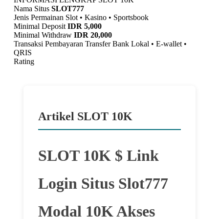
Nama Situs
SLOT777
Jenis Permainan
Slot • Kasino • Sportsbook
Minimal Deposit
IDR 5,000
Minimal Withdraw
IDR 20,000
Transaksi Pembayaran
Transfer Bank Lokal • E-wallet •
QRIS
Rating
Artikel SLOT 10K
SLOT 10K $ Link
Login Situs Slot777
Modal 10K Akses