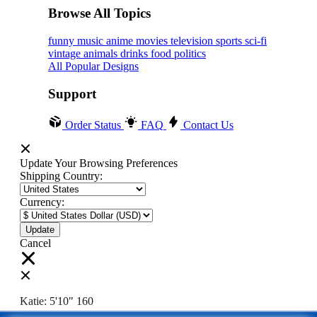
Browse All Topics
funny
music
anime
movies
television
sports
sci-fi
vintage
animals
drinks
food
politics
All Popular Designs
Support
Order Status
FAQ
Contact Us
Update Your Browsing Preferences
Shipping Country:
Currency:
Cancel
Katie:
5'10"
160