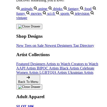
Discover something you'll love!
animals
anime
drinks
fantasy
food
funny
movies
sci-fi
sports
television
vintage
Shop Designs
New Tees on Sale
Newest Designers
Tag Directory
Artist Collections
Featured Designers
Artists to Watch
Creators to Watch
AAPI Artists
BIPOC Artists
Black Artists
Celebrate
Women Artists
LGBTQIA Artists
Ukrainian Artists
Back To Menu
Adult Apparel
SLOT 10K