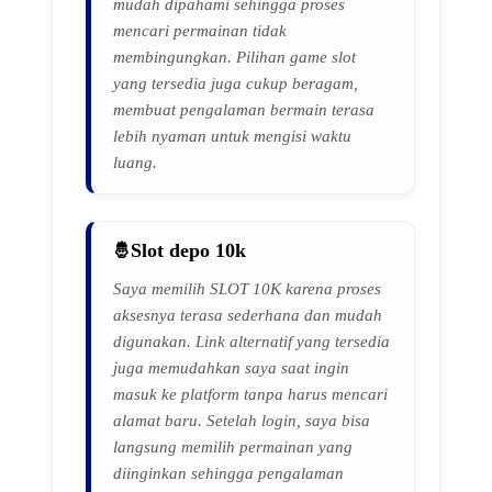
mudah dipahami sehingga proses
mencari permainan tidak
membingungkan. Pilihan game slot
yang tersedia juga cukup beragam,
membuat pengalaman bermain terasa
lebih nyaman untuk mengisi waktu
luang.
Slot depo 10k
Saya memilih SLOT 10K karena proses
aksesnya terasa sederhana dan mudah
digunakan. Link alternatif yang tersedia
juga memudahkan saya saat ingin
masuk ke platform tanpa harus mencari
alamat baru. Setelah login, saya bisa
langsung memilih permainan yang
diinginkan sehingga pengalaman