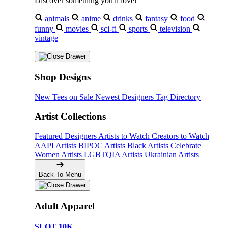
Discover something you'll love!
animals
anime
drinks
fantasy
food
funny
movies
sci-fi
sports
television
vintage
Shop Designs
New Tees on Sale
Newest Designers
Tag Directory
Artist Collections
Featured Designers
Artists to Watch
Creators to Watch
AAPI Artists
BIPOC Artists
Black Artists
Celebrate
Women Artists
LGBTQIA Artists
Ukrainian Artists
Back To Menu
Adult Apparel
SLOT 10K