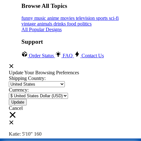
Browse All Topics
funny
music
anime
movies
television
sports
sci-fi
vintage
animals
drinks
food
politics
All Popular Designs
Support
Order Status
FAQ
Contact Us
Update Your Browsing Preferences
Shipping Country:
Currency:
Cancel
Katie:
5'10"
160