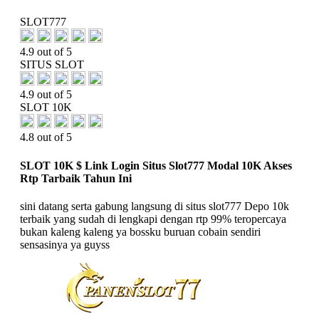
SLOT777
4.9 out of 5
SITUS SLOT
4.9 out of 5
SLOT 10K
4.8 out of 5
SLOT 10K $ Link Login Situs Slot777 Modal 10K Akses
Rtp Tarbaik Tahun Ini
sini datang serta gabung langsung di situs slot777 Depo 10k
terbaik yang sudah di lengkapi dengan rtp 99% teropercaya
bukan kaleng kaleng ya bossku buruan cobain sendiri
sensasinya ya guyss