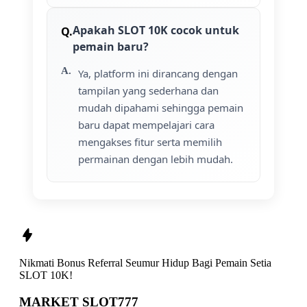
Apakah SLOT 10K cocok untuk
pemain baru?
Ya, platform ini dirancang dengan
tampilan yang sederhana dan
mudah dipahami sehingga pemain
baru dapat mempelajari cara
mengakses fitur serta memilih
permainan dengan lebih mudah.
Nikmati
Bonus Referral Seumur Hidup
Bagi Pemain Setia
SLOT 10K!
MARKET SLOT777