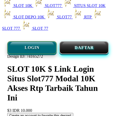
SLOT 10K
SLOT777
SITUS SLOT 10K
SLOT DEPO 10K
SLOT77
RTP
SLOT 777
SLOT 77
LOGIN
DAFTAR
Design ID: 74165272
SLOT 10K $ Link Login
Situs Slot777 Modal 10K
Akses Rtp Tarbaik Tahun
Ini
$3
IDR 10.000
Create an account to favorite this design!