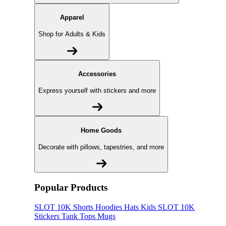
Apparel
Shop for Adults & Kids
Accessories
Express yourself with stickers and more
Home Goods
Decorate with pillows, tapestries, and more
Popular Products
SLOT 10K
Shorts
Hoodies
Hats
Kids SLOT 10K
Stickers
Tank Tops
Mugs