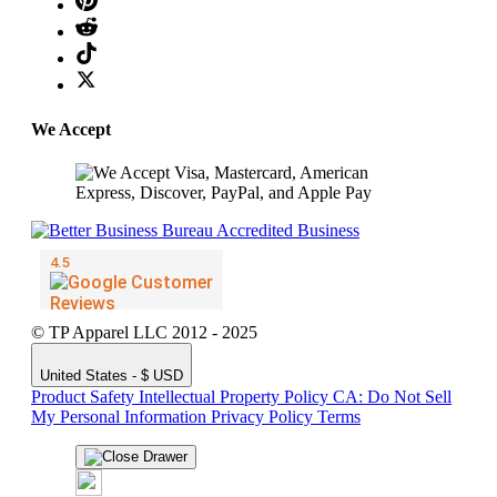
We Accept
© TP Apparel LLC 2012 - 2025
United States - $ USD
Product Safety
Intellectual Property Policy
CA: Do Not Sell
My Personal Information
Privacy Policy
Terms