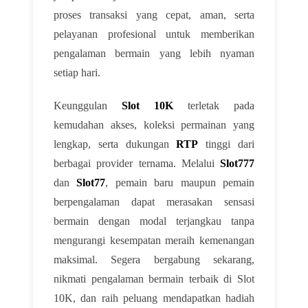
proses transaksi yang cepat, aman, serta
pelayanan profesional untuk memberikan
pengalaman bermain yang lebih nyaman
setiap hari.
Keunggulan
Slot 10K
terletak pada
kemudahan akses, koleksi permainan yang
lengkap, serta dukungan
RTP
tinggi dari
berbagai provider ternama. Melalui
Slot777
dan
Slot77
, pemain baru maupun pemain
berpengalaman dapat merasakan sensasi
bermain dengan modal terjangkau tanpa
mengurangi kesempatan meraih kemenangan
maksimal. Segera bergabung sekarang,
nikmati pengalaman bermain terbaik di Slot
10K, dan raih peluang mendapatkan hadiah