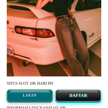
SITUS SLOT 10K HARI INI
LOGIN
DAFTAR
INFORMASI LENGKAP SLOT 10K