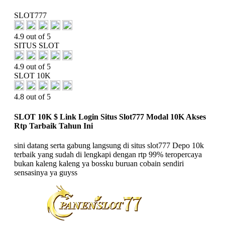
SLOT777
4.9 out of 5
SITUS SLOT
4.9 out of 5
SLOT 10K
4.8 out of 5
SLOT 10K $ Link Login Situs Slot777 Modal 10K Akses
Rtp Tarbaik Tahun Ini
sini datang serta gabung langsung di situs slot777 Depo 10k
terbaik yang sudah di lengkapi dengan rtp 99% teropercaya
bukan kaleng kaleng ya bossku buruan cobain sendiri
sensasinya ya guyss