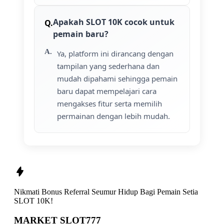
Apakah SLOT 10K cocok untuk
pemain baru?
Ya, platform ini dirancang dengan
tampilan yang sederhana dan
mudah dipahami sehingga pemain
baru dapat mempelajari cara
mengakses fitur serta memilih
permainan dengan lebih mudah.
Nikmati
Bonus Referral Seumur Hidup
Bagi Pemain Setia
SLOT 10K!
MARKET SLOT777