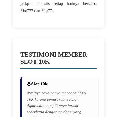
jackpot fantastis setiap harinya bersama
Slot777 dan Slot77.
TESTIMONI MEMBER
SLOT 10K
Slot 10k
Awalnya saya hanya mencoba SLOT
10K karena penasaran. Setelah
digunakan, tampilannya terasa
sederhana dengan navigasi yang