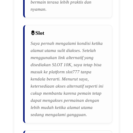
bermain terasa lebih praktis dan
nyaman.
Slot
Saya pernah mengalami kondisi ketika
alamat utama sulit diakses. Setelah
menggunakan link alternatif yang
disediakan SLOT 10K, saya tetap bisa
masuk ke platform slot777 tanpa
kendala berarti. Menurut saya,
ketersediaan akses alternatif seperti ini
cukup membantu karena pemain tetap
dapat mengakses permainan dengan
lebih mudah ketika alamat utama
sedang mengalami gangguan.