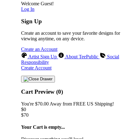
Welcome Guest!
Log In
Sign Up
Create an account to save your favorite designs for
viewing anytime, on any device.
Create an Account
Artist Sign Up
About TeePublic
Social
Responsibility
Create Account
Cart Preview (0)
You're
$70.00
Away from
FREE US Shipping!
$0
$70
Your Cart is empty...