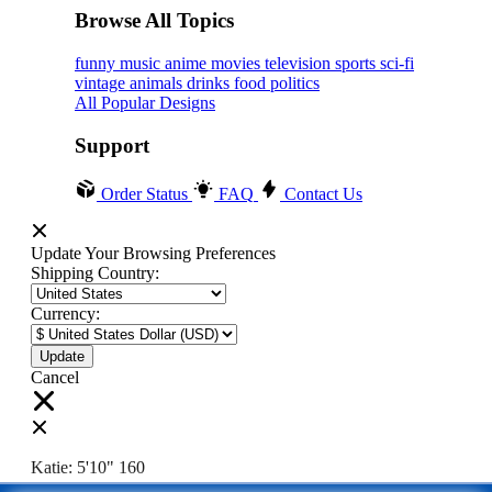
Browse All Topics
funny
music
anime
movies
television
sports
sci-fi
vintage
animals
drinks
food
politics
All Popular Designs
Support
Order Status
FAQ
Contact Us
Update Your Browsing Preferences
Shipping Country:
Currency:
Cancel
Katie:
5'10"
160