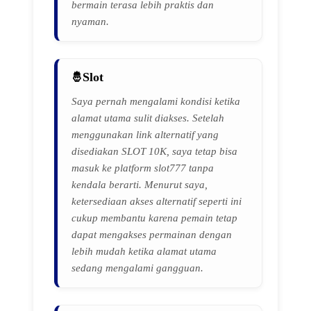
bermain terasa lebih praktis dan
nyaman.
Slot
Saya pernah mengalami kondisi ketika
alamat utama sulit diakses. Setelah
menggunakan link alternatif yang
disediakan SLOT 10K, saya tetap bisa
masuk ke platform slot777 tanpa
kendala berarti. Menurut saya,
ketersediaan akses alternatif seperti ini
cukup membantu karena pemain tetap
dapat mengakses permainan dengan
lebih mudah ketika alamat utama
sedang mengalami gangguan.