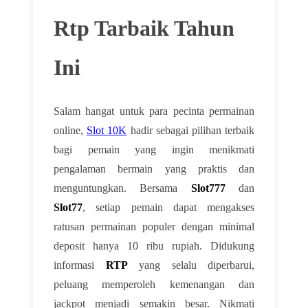
Rtp Tarbaik Tahun
Ini
Salam hangat untuk para pecinta permainan
online,
Slot 10K
hadir sebagai pilihan terbaik
bagi pemain yang ingin menikmati
pengalaman bermain yang praktis dan
menguntungkan. Bersama
Slot777
dan
Slot77
, setiap pemain dapat mengakses
ratusan permainan populer dengan minimal
deposit hanya 10 ribu rupiah. Didukung
informasi
RTP
yang selalu diperbarui,
peluang memperoleh kemenangan dan
jackpot menjadi semakin besar. Nikmati