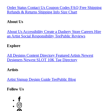
Order Status
Contact Us
Coupon Codes
FAQ
Free Shipping
Refunds & Returns
Shipping Info
Size Chart
About Us
About Us
Accessibility
Create a Dashery Store
Careers
Hire
an Artist
Social Responsibility
TeePublic Reviews
Explore
All Designs
Content Directory
Featured Artists
Newest
Designers
Newest SLOT 10K
Tag Directory
Artists
Artist Signup
Design Guide
TeePublic Blog
Follow Us