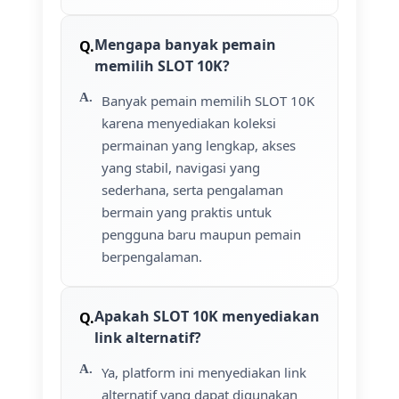
Mengapa banyak pemain
memilih SLOT 10K?
Banyak pemain memilih SLOT 10K
karena menyediakan koleksi
permainan yang lengkap, akses
yang stabil, navigasi yang
sederhana, serta pengalaman
bermain yang praktis untuk
pengguna baru maupun pemain
berpengalaman.
Apakah SLOT 10K menyediakan
link alternatif?
Ya, platform ini menyediakan link
alternatif yang dapat digunakan