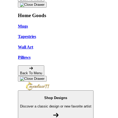
Home Goods
Mugs
Tapestries
Wall Art
Pillows
Back To Menu
Shop Designs
Discover a classic design or new favorite artist