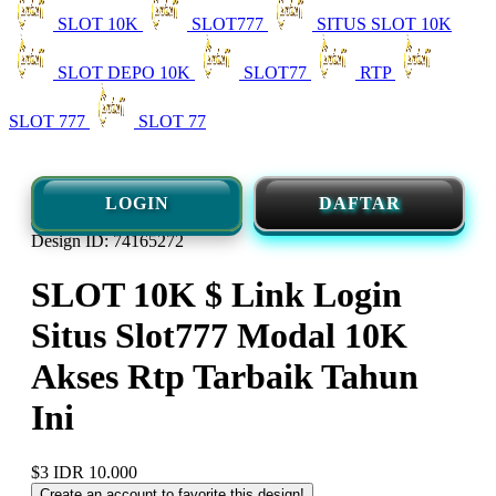
SLOT 10K
SLOT777
SITUS SLOT 10K
SLOT DEPO 10K
SLOT77
RTP
SLOT 777
SLOT 77
LOGIN
DAFTAR
Design ID: 74165272
SLOT 10K $ Link Login
Situs Slot777 Modal 10K
Akses Rtp Tarbaik Tahun
Ini
$3
IDR 10.000
Create an account to favorite this design!