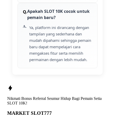
Apakah SLOT 10K cocok untuk
pemain baru?
Ya, platform ini dirancang dengan
tampilan yang sederhana dan
mudah dipahami sehingga pemain
baru dapat mempelajari cara
mengakses fitur serta memilih
permainan dengan lebih mudah.
Nikmati
Bonus Referral Seumur Hidup
Bagi Pemain Setia
SLOT 10K!
MARKET SLOT777