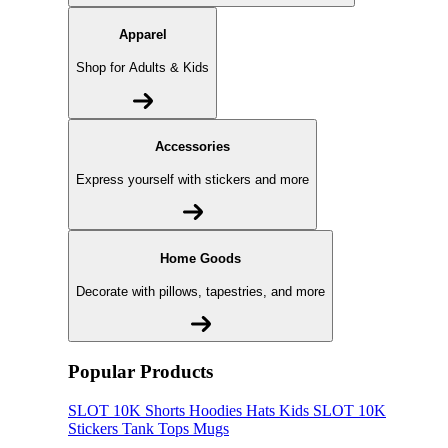
Apparel
Shop for Adults & Kids
Accessories
Express yourself with stickers and more
Home Goods
Decorate with pillows, tapestries, and more
Popular Products
SLOT 10K
Shorts
Hoodies
Hats
Kids SLOT 10K
Stickers
Tank Tops
Mugs