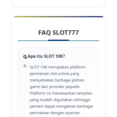
FAQ SLOT777
Apa itu SLOT 10K?
SLOT 10K merupakan platform
permainan slot online yang
menyediakan berbagai pilihan
game dari provider populer.
Platform ini menawarkan tampilan
yang mudah digunakan sehingga
pemain dapat mengakses berbagai
permainan dengan nyaman.