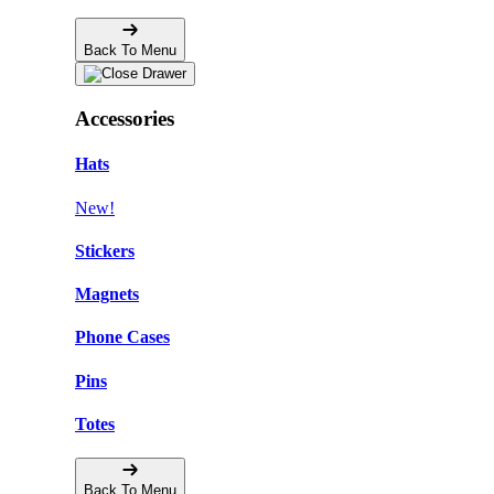
Back To Menu
Accessories
Hats
New!
Stickers
Magnets
Phone Cases
Pins
Totes
Back To Menu