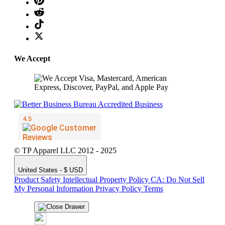
We Accept
© TP Apparel LLC 2012 - 2025
United States - $ USD
Product Safety
Intellectual Property Policy
CA: Do Not Sell
My Personal Information
Privacy Policy
Terms